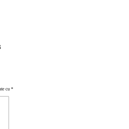
3
ate cu
*