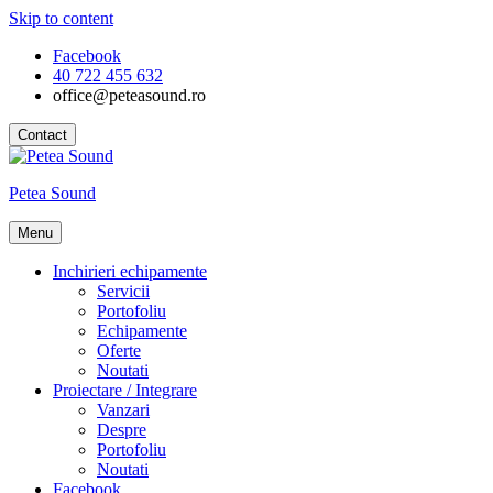
Skip to content
Facebook
40 722 455 632
office@peteasound.ro
Contact
Petea Sound
Menu
Inchirieri echipamente
Servicii
Portofoliu
Echipamente
Oferte
Noutati
Proiectare / Integrare
Vanzari
Despre
Portofoliu
Noutati
Facebook