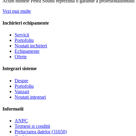
Acum numele Petea Sound reprezinta o garantie a profesionalismului pe
Vezi mai multe
Inchirieri echipamente
Servicii
Portofoliu
Noutati inchirieri
Echipamente
Oferte
Integrari sisteme
Despre
Portofoliu
Vanzari
Noutati integrari
Informatii
ANPC
Termeni si conditii
Prelucrarea datelor (31650)