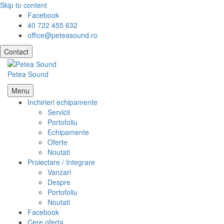
Skip to content
Facebook
40 722 455 632
office@peteasound.ro
Contact
Petea Sound
Menu
Inchirieri echipamente
Servicii
Portofoliu
Echipamente
Oferte
Noutati
Proiectare / Integrare
Vanzari
Despre
Portofoliu
Noutati
Facebook
Cere oferta