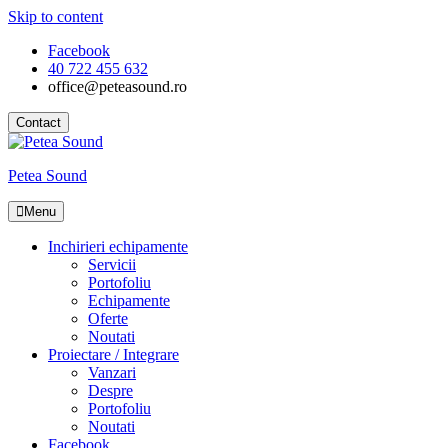
Skip to content
Facebook
40 722 455 632
office@peteasound.ro
Contact
Petea Sound
Menu
Inchirieri echipamente
Servicii
Portofoliu
Echipamente
Oferte
Noutati
Proiectare / Integrare
Vanzari
Despre
Portofoliu
Noutati
Facebook