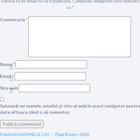
Adresa ta de email nu va fi publicată.
Câmpurile obligatorii sunt marcate
cu
*
Comentariu
*
Nume
*
Email
*
Site web
Salvează-mi numele, emailul și site-ul web în acest navigator pentru
data viitoare când o să comentez.
Navigare
Published in
DANS LE LAC – Plaja Brates 2016