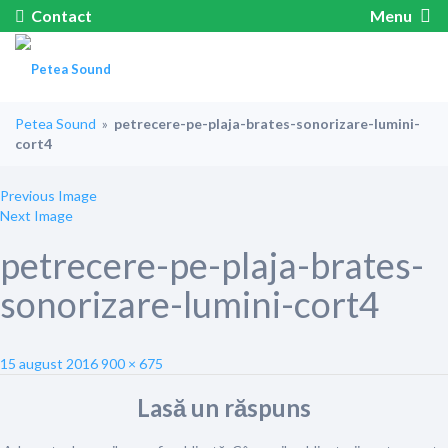
Contact
Menu
Petea Sound
»
petrecere-pe-plaja-brates-sonorizare-lumini-
cort4
Previous Image
Next Image
petrecere-pe-plaja-brates-
sonorizare-lumini-cort4
Posted
Full
15 august 2016
900 × 675
on
size
Lasă un răspuns