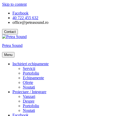
Skip to content
Facebook
40 722 455 632
office@peteasound.ro
Contact
Petea Sound
Menu
Inchirieri echipamente
Servicii
Portofoliu
Echipamente
Oferte
Noutati
Proiectare / Integrare
Vanzari
Despre
Portofoliu
Noutati
Facebook