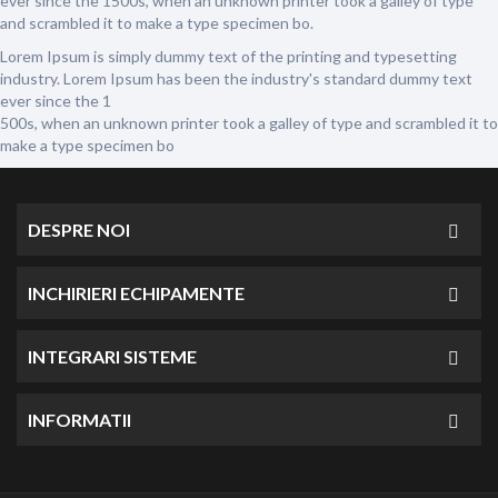
ever since the 1500s, when an unknown printer took a galley of type
and scrambled it to make a type specimen bo.
Lorem Ipsum is simply dummy text of the printing and typesetting
industry. Lorem Ipsum has been the industry's standard dummy text
ever since the 1
500s, when an unknown printer took a galley of type and scrambled it to
make a type specimen bo
DESPRE NOI
INCHIRIERI ECHIPAMENTE
INTEGRARI SISTEME
INFORMATII