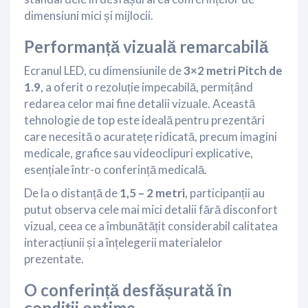
dimensiuni mici și mijlocii.
Performanță vizuală remarcabilă
Ecranul LED, cu dimensiunile de
3×2 metri
Pitch de
1.9
, a oferit o rezoluție impecabilă, permițând
redarea celor mai fine detalii vizuale. Această
tehnologie de top este ideală pentru prezentări
care necesită o acuratețe ridicată, precum imagini
medicale, grafice sau videoclipuri explicative,
esențiale într-o conferință medicală.
De la o distanță de
1,5 – 2 metri
, participanții au
putut observa cele mai mici detalii fără disconfort
vizual, ceea ce a îmbunătățit considerabil calitatea
interacțiunii și a înțelegerii materialelor
prezentate.
O conferință desfășurată în
condiții optime