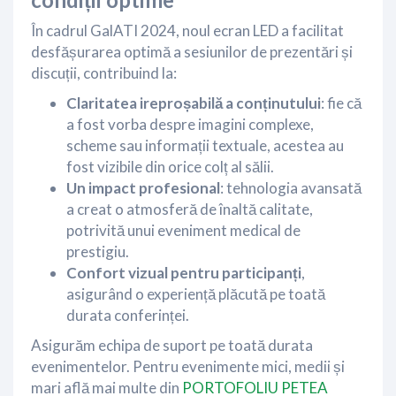
În cadrul GalATI 2024, noul ecran LED a facilitat
desfășurarea optimă a sesiunilor de prezentări și
discuții, contribuind la:
Claritatea ireproșabilă a conținutului
: fie că
a fost vorba despre imagini complexe,
scheme sau informații textuale, acestea au
fost vizibile din orice colț al sălii.
Un impact profesional
: tehnologia avansată
a creat o atmosferă de înaltă calitate,
potrivită unui eveniment medical de
prestigiu.
Confort vizual pentru participanți
,
asigurând o experiență plăcută pe toată
durata conferinței.
Asigurăm echipa de suport pe toată durata
evenimentelor. Pentru evenimente mici, medii și
mari află mai multe din
PORTOFOLIU PETEA