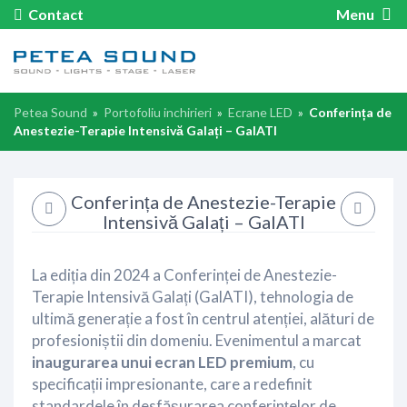
Contact
Menu
Petea Sound
»
Portofoliu inchirieri
»
Ecrane LED
»
Conferința de
Anestezie-Terapie Intensivă Galați – GalATI
Conferința de Anestezie-Terapie
Intensivă Galați – GalATI
La ediția din 2024 a Conferinței de Anestezie-
Terapie Intensivă Galați (GalATI), tehnologia de
ultimă generație a fost în centrul atenției, alături de
profesioniștii din domeniu. Evenimentul a marcat
inaugurarea unui ecran LED premium
, cu
specificații impresionante, care a redefinit
standardele în desfășurarea conferințelor de