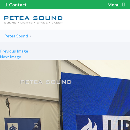
Contact
Menu
Petea Sound
»
Previous Image
Next Image