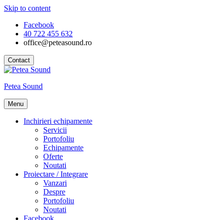
Skip to content
Facebook
40 722 455 632
office@peteasound.ro
Contact
Petea Sound
Menu
Inchirieri echipamente
Servicii
Portofoliu
Echipamente
Oferte
Noutati
Proiectare / Integrare
Vanzari
Despre
Portofoliu
Noutati
Facebook