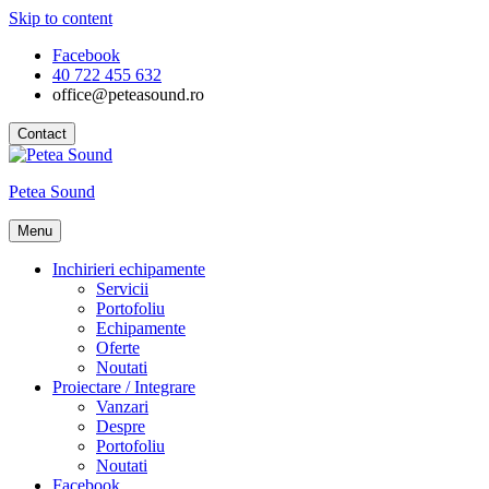
Skip to content
Facebook
40 722 455 632
office@peteasound.ro
Contact
Petea Sound
Menu
Inchirieri echipamente
Servicii
Portofoliu
Echipamente
Oferte
Noutati
Proiectare / Integrare
Vanzari
Despre
Portofoliu
Noutati
Facebook