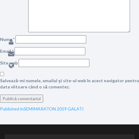
Nume
*
Email
*
Site web
Salvează-mi numele, emailul și site-ul web în acest navigator pentru
data viitoare când o să comentez.
Navigare
Published in
SEMIMARATON 2019 GALATI
în
articole