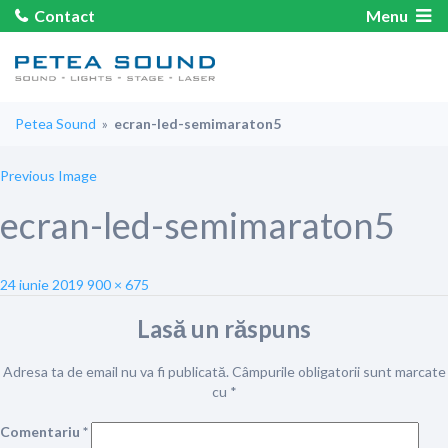
Contact
Menu
Petea Sound
»
ecran-led-semimaraton5
Previous Image
ecran-led-semimaraton5
Posted
Full
24 iunie 2019
900 × 675
on
size
Lasă un răspuns
Adresa ta de email nu va fi publicată.
Câmpurile obligatorii sunt marcate
cu
*
Comentariu
*