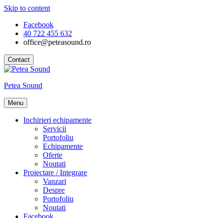
Skip to content
Facebook
40 722 455 632
office@peteasound.ro
Contact
Petea Sound
Menu
Inchirieri echipamente
Servicii
Portofoliu
Echipamente
Oferte
Noutati
Proiectare / Integrare
Vanzari
Despre
Portofoliu
Noutati
Facebook