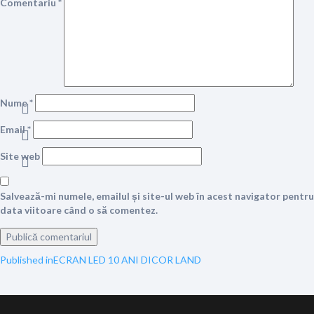
Comentariu
*
Nume
*
Email
*
Site web
Salvează-mi numele, emailul și site-ul web în acest navigator pentru
data viitoare când o să comentez.
Navigare
Published in
ECRAN LED 10 ANI DICOR LAND
în
articole