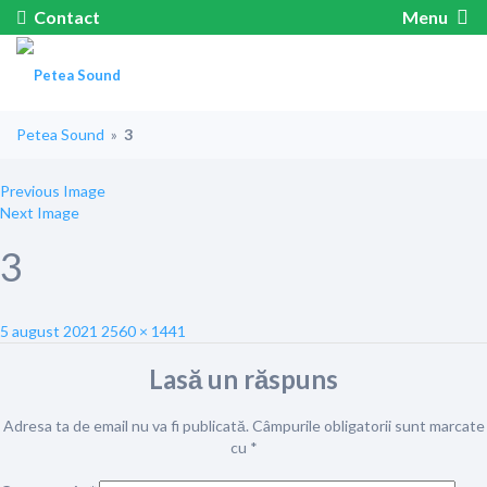
Contact
Menu
Petea Sound
»
3
Previous Image
Next Image
3
Posted
Full
5 august 2021
2560 × 1441
on
size
Lasă un răspuns
Adresa ta de email nu va fi publicată.
Câmpurile obligatorii sunt marcate
cu
*