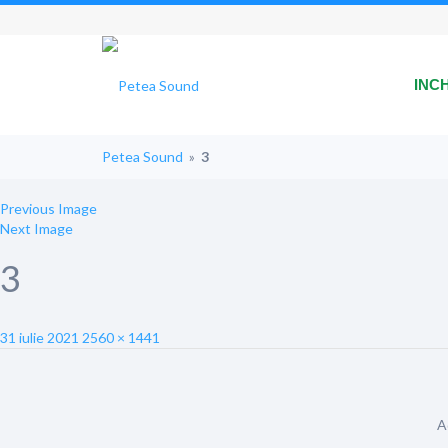
INC
Petea Sound
»
3
Previous Image
Next Image
3
Posted
Full
31 iulie 2021
2560 × 1441
on
size
A