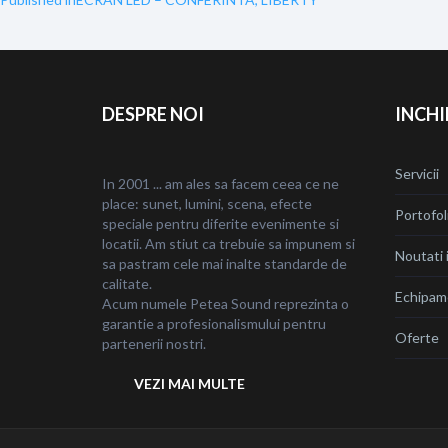
Navigare
în
articole
DESPRE NOI
INCHI
Servicii
In 2001 ... am ales sa facem ceea ce ne
place: sunet, lumini, scena, efecte
Portofol
speciale pentru diferite evenimente si
locatii. Am stiut ca trebuie sa impunem si
Noutati i
sa pastram cele mai inalte standarde de
calitate.
Echipam
Acum numele Petea Sound reprezinta o
garantie a profesionalismului pentru
Oferte
partenerii nostri.
VEZI MAI MULTE