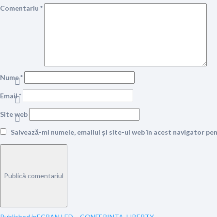
Comentariu
*
Nume
*
Email
*
Site web
Salvează-mi numele, emailul și site-ul web în acest navigator pe
Published in
ECRAN LED – CONFERINTA, LIBERTY