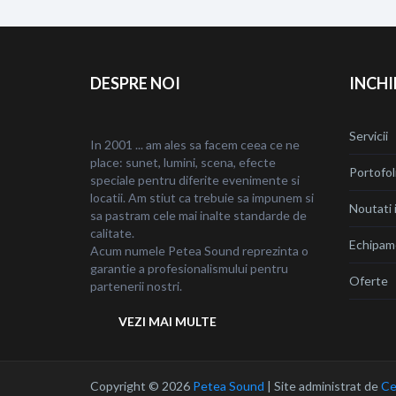
în
articole
DESPRE NOI
INCHI
Servicii
In 2001 ... am ales sa facem ceea ce ne
place: sunet, lumini, scena, efecte
Portofol
speciale pentru diferite evenimente si
locatii. Am stiut ca trebuie sa impunem si
Noutati i
sa pastram cele mai inalte standarde de
calitate.
Echipam
Acum numele Petea Sound reprezinta o
garantie a profesionalismului pentru
Oferte
partenerii nostri.
VEZI MAI MULTE
Copyright © 2026
Petea Sound
|
Site administrat de
Ce