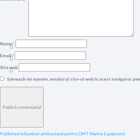
Nume
*
Email
*
Site web
Salvează-mi numele, emailul și site-ul web în acest navigator pe
Navigare
Published in
Iluminat arhitectural pentru DMT Marine Equipment