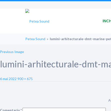
INC
Petea Sound
»
lumini-arhitecturale-dmt-marine-p
Previous Image
lumini-arhitecturale-dmt-m
Posted
Full
6 mai 2022
900 × 675
on
size
A
Comentariu
*