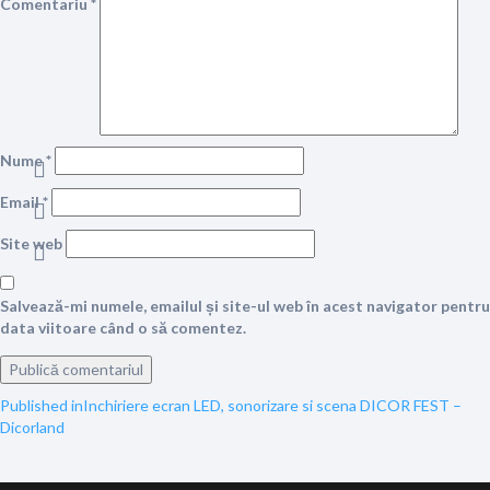
Comentariu
*
Nume
*
Email
*
Site web
Salvează-mi numele, emailul și site-ul web în acest navigator pentru
data viitoare când o să comentez.
Navigare
Published in
Inchiriere ecran LED, sonorizare si scena DICOR FEST –
Dicorland
în
articole