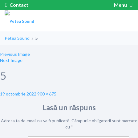
Contact
Menu
Petea Sound
»
5
Previous Image
Next Image
5
Posted
Full
19 octombrie 2022
900 × 675
on
size
Lasă un răspuns
Adresa ta de email nu va fi publicată.
Câmpurile obligatorii sunt marcate
cu
*