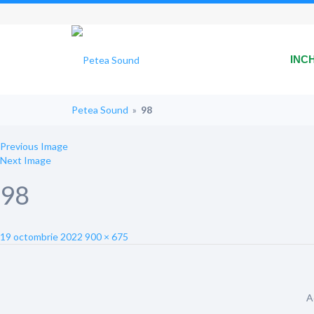
INC
Petea Sound
»
98
Previous Image
Next Image
98
Posted
Full
19 octombrie 2022
900 × 675
on
size
A