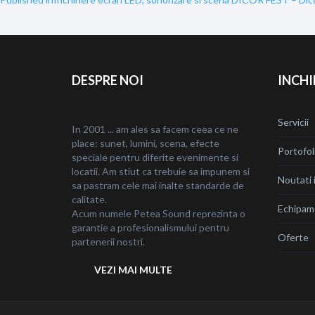
Navigare
în
articole
DESPRE NOI
INCHI
Servicii
In 2001 ... am ales sa facem ceea ce ne
place: sunet, lumini, scena, efecte
Portofol
speciale pentru diferite evenimente si
locatii. Am stiut ca trebuie sa impunem si
Noutati i
sa pastram cele mai inalte standarde de
calitate.
Echipam
Acum numele Petea Sound reprezinta o
garantie a profesionalismului pentru
Oferte
partenerii nostri.
VEZI MAI MULTE