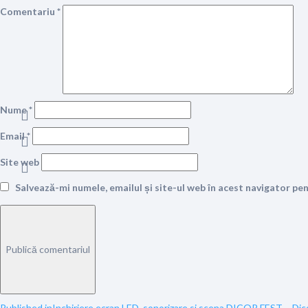
Comentariu
*
Nume
*
Email
*
Site web
Salvează-mi numele, emailul și site-ul web în acest navigator pe
Published in
Inchiriere ecran LED, sonorizare si scena DICOR FEST – Dic