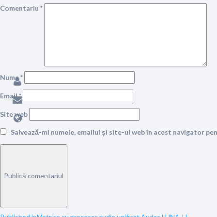
Comentariu
*
Nume
*
Email
*
Site web
Salvează-mi numele, emailul și site-ul web în acest navigator pe
Published in
Matrice cu procesor audio unificat Audac LUNA-U