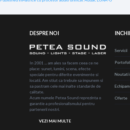
Navigare
în
articole
DESPRE NOI
INCHI
Servicii
Portofol
In 2001 ... am ales sa facem ceea ce ne
place: sunet, lumini, scena, efecte
Noutati i
speciale pentru diferite evenimente si
locatii. Am stiut ca trebuie sa impunem si
sa pastram cele mai inalte standarde de
Echipam
calitate.
Acum numele Petea Sound reprezinta o
Oferte
garantie a profesionalismului pentru
partenerii nostri.
VEZI MAI MULTE