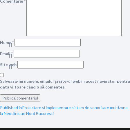
Comentariu
*
Nume
*
Email
*
Site web
Salvează-mi numele, emailul și site-ul web în acest navigator pentru
data viitoare când o să comentez.
Navigare
Published in
Proiectare si implementare sistem de sonorizare multizone
la Neoclinique Nord Bucuresti
în
articole