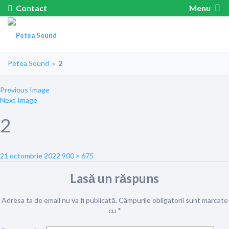
Contact
Menu
Petea Sound
»
2
Previous Image
Next Image
2
Posted
Full
21 octombrie 2022
900 × 675
on
size
Lasă un răspuns
Adresa ta de email nu va fi publicată.
Câmpurile obligatorii sunt marcate
cu
*