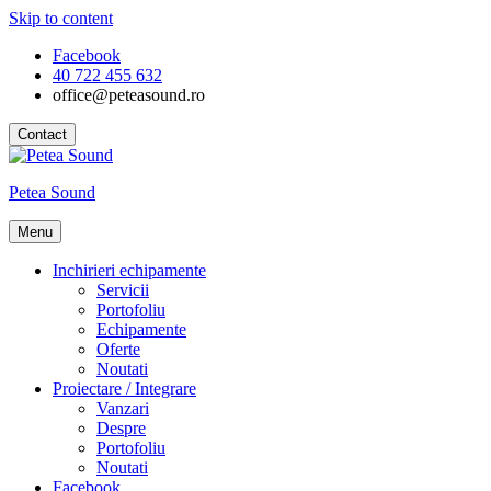
Skip to content
Facebook
40 722 455 632
office@peteasound.ro
Contact
Petea Sound
Menu
Inchirieri echipamente
Servicii
Portofoliu
Echipamente
Oferte
Noutati
Proiectare / Integrare
Vanzari
Despre
Portofoliu
Noutati
Facebook