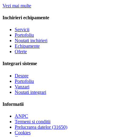
Vezi mai multe
Inchirieri echipamente
Servicii
Portofoliu
Noutati inchirieri
Echipamente
Oferte
Integrari sisteme
Despre
Portofoliu
Vanzari
Noutati integrari
Informatii
ANPC
Termeni si conditii
Prelucrarea datelor (31650)
Cookies