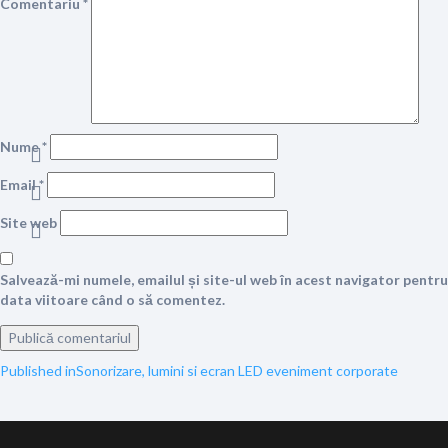
Comentariu
*
Nume
*
Email
*
Site web
Salvează-mi numele, emailul și site-ul web în acest navigator pentru
data viitoare când o să comentez.
Navigare
Published in
Sonorizare, lumini si ecran LED eveniment corporate
în
articole