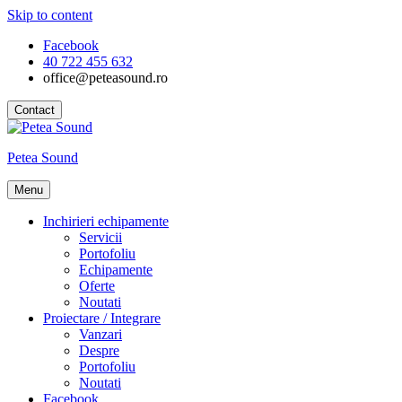
Skip to content
Facebook
40 722 455 632
office@peteasound.ro
Contact
Petea Sound
Menu
Inchirieri echipamente
Servicii
Portofoliu
Echipamente
Oferte
Noutati
Proiectare / Integrare
Vanzari
Despre
Portofoliu
Noutati
Facebook