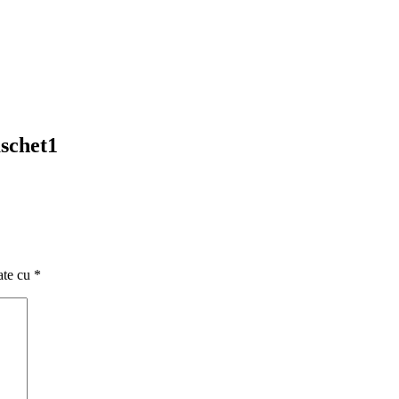
aschet1
ate cu
*