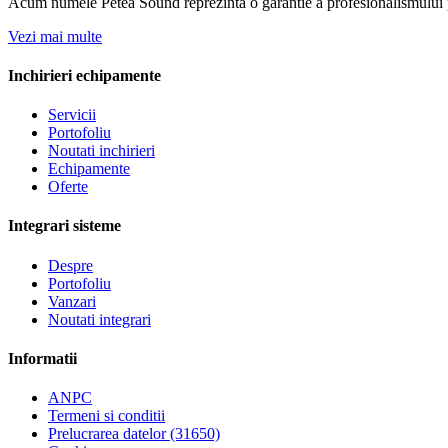
Acum numele Petea Sound reprezinta o garantie a profesionalismului pe
Vezi mai multe
Inchirieri echipamente
Servicii
Portofoliu
Noutati inchirieri
Echipamente
Oferte
Integrari sisteme
Despre
Portofoliu
Vanzari
Noutati integrari
Informatii
ANPC
Termeni si conditii
Prelucrarea datelor (31650)