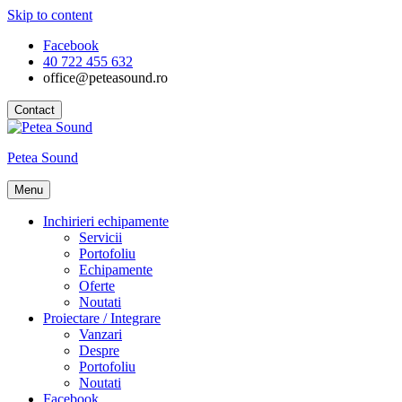
Skip to content
Facebook
40 722 455 632
office@peteasound.ro
Contact
Petea Sound
Menu
Inchirieri echipamente
Servicii
Portofoliu
Echipamente
Oferte
Noutati
Proiectare / Integrare
Vanzari
Despre
Portofoliu
Noutati
Facebook