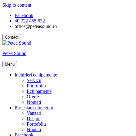
Skip to content
Facebook
40 722 455 632
office@peteasound.ro
Contact
Petea Sound
Menu
Inchirieri echipamente
Servicii
Portofoliu
Echipamente
Oferte
Noutati
Proiectare / Integrare
Vanzari
Despre
Portofoliu
Noutati
Facebook