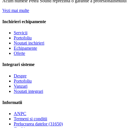
Acum numele Petea Sound reprezinta o garantie a profesionalismului pe
Vezi mai multe
Inchirieri echipamente
Servicii
Portofoliu
Noutati inchirieri
Echipamente
Oferte
Integrari sisteme
Despre
Portofoliu
Vanzari
Noutati integrari
Informatii
ANPC
Termeni si conditii
Prelucrarea datelor (31650)