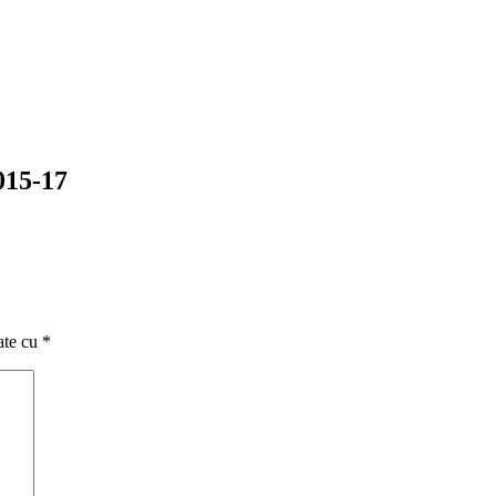
015-17
ate cu
*