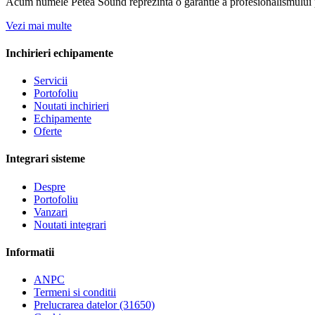
Acum numele Petea Sound reprezinta o garantie a profesionalismului pe
Vezi mai multe
Inchirieri echipamente
Servicii
Portofoliu
Noutati inchirieri
Echipamente
Oferte
Integrari sisteme
Despre
Portofoliu
Vanzari
Noutati integrari
Informatii
ANPC
Termeni si conditii
Prelucrarea datelor (31650)