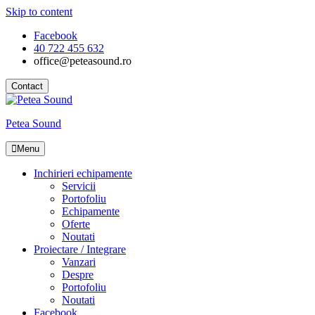
Skip to content
Facebook
40 722 455 632
office@peteasound.ro
Contact
Petea Sound
Menu
Inchirieri echipamente
Servicii
Portofoliu
Echipamente
Oferte
Noutati
Proiectare / Integrare
Vanzari
Despre
Portofoliu
Noutati
Facebook