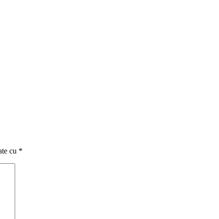
ate cu
*