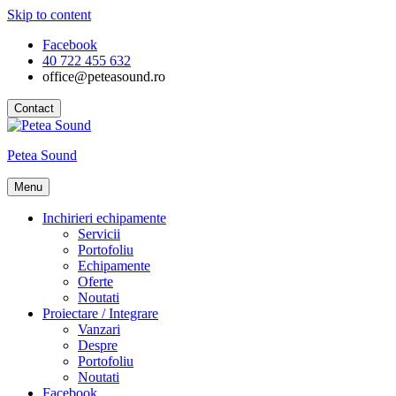
Skip to content
Facebook
40 722 455 632
office@peteasound.ro
Contact
Petea Sound
Menu
Inchirieri echipamente
Servicii
Portofoliu
Echipamente
Oferte
Noutati
Proiectare / Integrare
Vanzari
Despre
Portofoliu
Noutati
Facebook