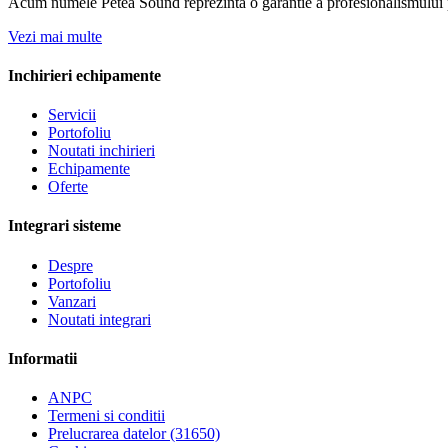
Acum numele Petea Sound reprezinta o garantie a profesionalismului pe
Vezi mai multe
Inchirieri echipamente
Servicii
Portofoliu
Noutati inchirieri
Echipamente
Oferte
Integrari sisteme
Despre
Portofoliu
Vanzari
Noutati integrari
Informatii
ANPC
Termeni si conditii
Prelucrarea datelor (31650)