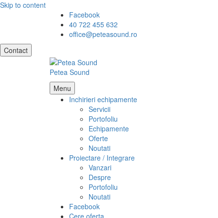
Skip to content
Facebook
40 722 455 632
office@peteasound.ro
Contact
Petea Sound
Menu
Inchirieri echipamente
Servicii
Portofoliu
Echipamente
Oferte
Noutati
Proiectare / Integrare
Vanzari
Despre
Portofoliu
Noutati
Facebook
Cere oferta