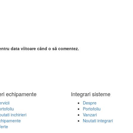
entru data viitoare când o să comentez.
ieri echipamente
Integrari sisteme
rvicii
Despre
rtofoliu
Portofoliu
utati inchirieri
Vanzari
chipamente
Noutati integrari
erte