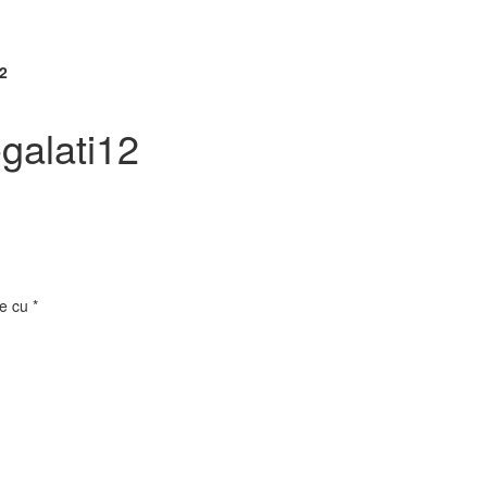
12
galati12
te cu
*