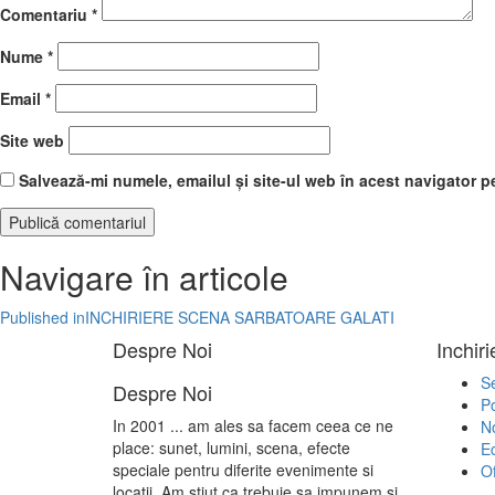
Comentariu
*
Nume
*
Email
*
Site web
Salvează-mi numele, emailul și site-ul web în acest navigator p
Navigare în articole
Published in
INCHIRIERE SCENA SARBATOARE GALATI
Despre Noi
Inchir
Se
Despre Noi
Po
In 2001 ... am ales sa facem ceea ce ne
No
place: sunet, lumini, scena, efecte
E
speciale pentru diferite evenimente si
Of
locatii. Am stiut ca trebuie sa impunem si