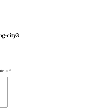
3
ng-city3
ate cu
*