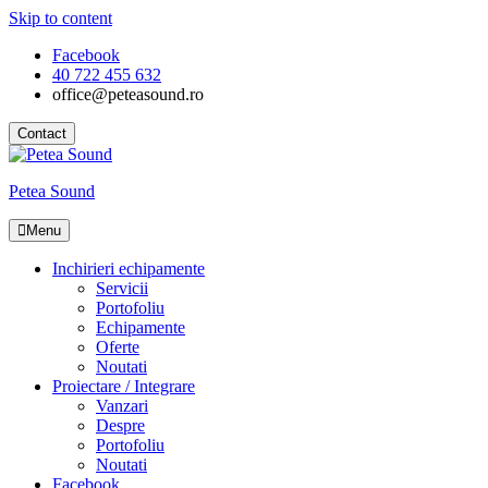
Skip to content
Facebook
40 722 455 632
office@peteasound.ro
Contact
Petea Sound
Menu
Inchirieri echipamente
Servicii
Portofoliu
Echipamente
Oferte
Noutati
Proiectare / Integrare
Vanzari
Despre
Portofoliu
Noutati
Facebook