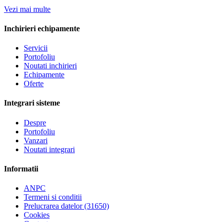
Vezi mai multe
Inchirieri echipamente
Servicii
Portofoliu
Noutati inchirieri
Echipamente
Oferte
Integrari sisteme
Despre
Portofoliu
Vanzari
Noutati integrari
Informatii
ANPC
Termeni si conditii
Prelucrarea datelor (31650)
Cookies