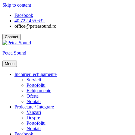
Skip to content
Facebook
40 722 455 632
office@peteasound.ro
Contact
Petea Sound
Menu
Inchirieri echipamente
Servicii
Portofoliu
Echipamente
Oferte
Noutati
Proiectare / Integrare
Vanzari
Despre
Portofoliu
Noutati
Facebook