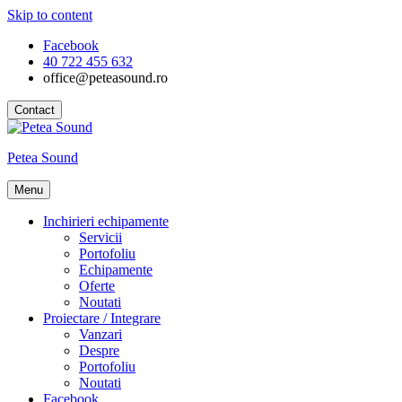
Skip to content
Facebook
40 722 455 632
office@peteasound.ro
Contact
Petea Sound
Menu
Inchirieri echipamente
Servicii
Portofoliu
Echipamente
Oferte
Noutati
Proiectare / Integrare
Vanzari
Despre
Portofoliu
Noutati
Facebook