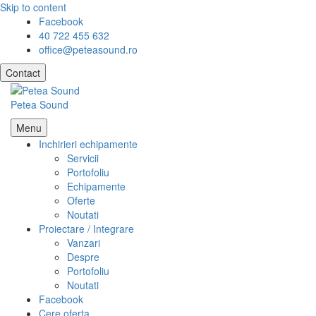
Skip to content
Facebook
40 722 455 632
office@peteasound.ro
Contact
Petea Sound
Menu
Inchirieri echipamente
Servicii
Portofoliu
Echipamente
Oferte
Noutati
Proiectare / Integrare
Vanzari
Despre
Portofoliu
Noutati
Facebook
Cere oferta