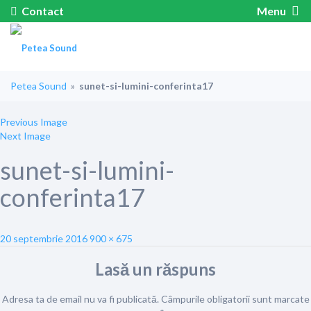
Contact
Menu
Petea Sound
»
sunet-si-lumini-conferinta17
Previous Image
Next Image
sunet-si-lumini-
conferinta17
Posted
Full
20 septembrie 2016
900 × 675
on
size
Lasă un răspuns
Adresa ta de email nu va fi publicată.
Câmpurile obligatorii sunt marcate