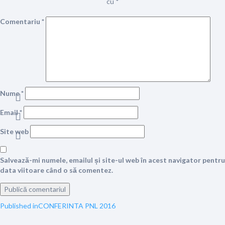
cu
*
Comentariu
*
Nume
*
Email
*
Site web
Salvează-mi numele, emailul și site-ul web în acest navigator pentru
data viitoare când o să comentez.
Navigare
Published in
CONFERINTA PNL 2016