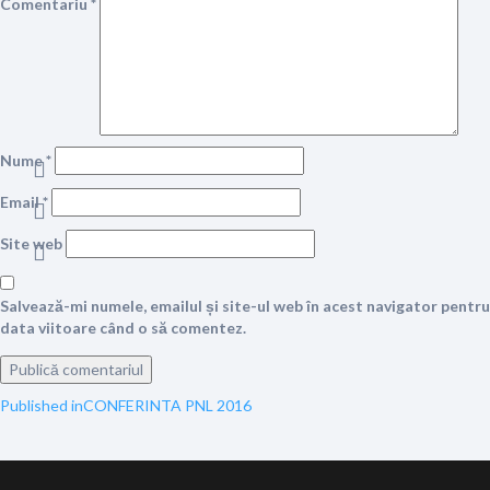
Comentariu
*
Nume
*
Email
*
Site web
Salvează-mi numele, emailul și site-ul web în acest navigator pentru
data viitoare când o să comentez.
Navigare
Published in
CONFERINTA PNL 2016
în
articole