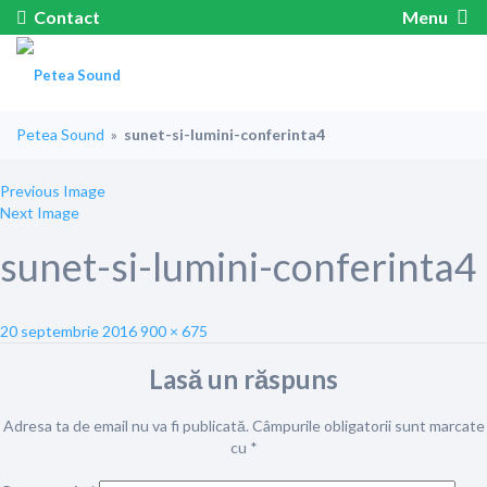
Contact
Menu
Petea Sound
»
sunet-si-lumini-conferinta4
Previous Image
Next Image
sunet-si-lumini-conferinta4
Posted
Full
20 septembrie 2016
900 × 675
on
size
Lasă un răspuns
Adresa ta de email nu va fi publicată.
Câmpurile obligatorii sunt marcate
cu
*