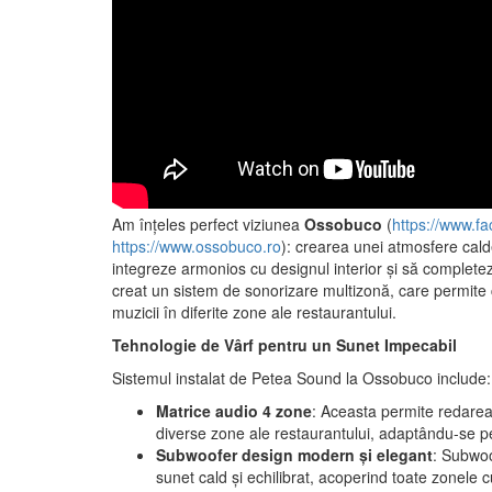
Am înțeles perfect viziunea
Ossobuco
(
https://www.f
https://www.ossobuco.ro
): crearea unei atmosfere cald
integreze armonios cu designul interior și să completez
creat un sistem de sonorizare multizonă, care permite co
muzicii în diferite zone ale restaurantului.
Tehnologie de Vârf pentru un Sunet Impecabil
Sistemul instalat de Petea Sound la Ossobuco include:
Matrice audio 4 zone
: Aceasta permite redarea 
diverse zone ale restaurantului, adaptându-se per
Subwoofer design modern și elegant
: Subwoof
sunet cald și echilibrat, acoperind toate zonele 