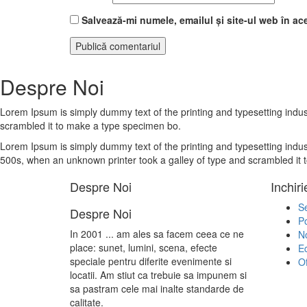
Salvează-mi numele, emailul și site-ul web în ac
Despre Noi
Lorem Ipsum is simply dummy text of the printing and typesetting indu
scrambled it to make a type specimen bo.
Lorem Ipsum is simply dummy text of the printing and typesetting indu
500s, when an unknown printer took a galley of type and scrambled it
Despre Noi
Inchir
Se
Despre Noi
Po
In 2001 ... am ales sa facem ceea ce ne
No
place: sunet, lumini, scena, efecte
E
speciale pentru diferite evenimente si
Of
locatii. Am stiut ca trebuie sa impunem si
sa pastram cele mai inalte standarde de
calitate.