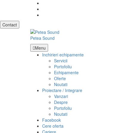
Skip
Facebook
to
40
content
722
office@peteasound.ro
455
Contact
632
Petea Sound
Menu
Inchirieri echipamente
Servicii
Portofoliu
Echipamente
Oferte
Noutati
Proiectare / Integrare
Vanzari
Despre
Portofoliu
Noutati
Facebook
Cere oferta
Cariere