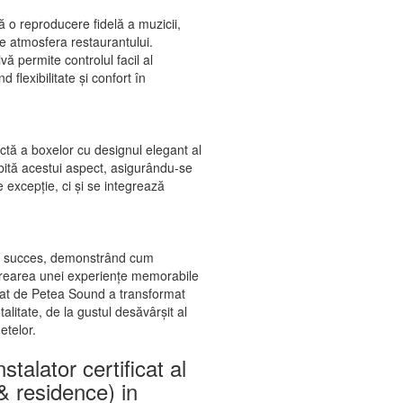
ă o reproducere fidelă a muzicii,
te atmosfera restaurantului.
ivă permite controlul facil al
d flexibilitate și confort în
ectă a boxelor cu designul elegant al
bită acestui aspect, asigurându-se
 excepție, ci și se integrează
un succes, demonstrând cum
 crearea unei experiențe memorabile
alat de Petea Sound a transformat
alitate, de la gustul desăvârșit al
etelor.
stalator certificat al
 residence) in