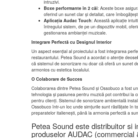
intruzivi.
Boxe performante în 2 căi
: Aceste boxe asigur
oferind un sunet clar și detaliat, care îmbogățeș
Aplicația Audac Touch
: Această aplicație intuit
întregului sistem, de pe un dispozitiv mobil, oferin
gestionarea ambianței muzicale.
Integrare Perfectă cu Designul Interior
Un aspect esențial al proiectului a fost integrarea perf
restaurantului. Petea Sound a acordat o atenție deose
că sistemul de sonorizare nu doar că oferă un sunet de
armonios cu estetica localului.
O Colaborare de Succes
Colaborarea dintre Petea Sound și Ossobuco a fost 
tehnologia și pasiunea pentru muzică pot contribui la
pentru clienți. Sistemul de sonorizare ambientală inst
Ossobuco într-un loc unde simțurile sunt răsfățate în tot
preparatelor italienești, până la armonia perfectă a sun
Petea Sound este distribuitor si in
produselor AUDAC (commercial &