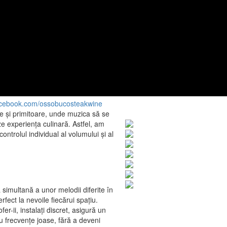
acebook.com/ossobucosteakwine
e și primitoare, unde muzica să se
e experiența culinară. Astfel, am
ntrolul individual al volumului și al
simultană a unor melodii diferite în
fect la nevoile fiecărui spațiu.
er-ii, instalați discret, asigură un
cu frecvențe joase, fără a deveni