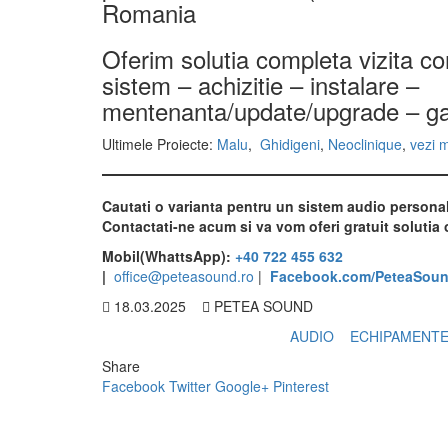
Romania
Oferim solutia completa vizita co
sistem – achizitie – instalare –
mentenanta/update/upgrade – ga
Ultimele Proiecte:
Malu
,
Ghidigeni
,
Neoclinique
,
vezi 
Cautati o varianta pentru un sistem audio persona
Contactati-ne acum si va vom oferi gratuit solutia o
Mobil(WhattsApp):
+40 722 455 632
|
office@peteasound.ro
|
Facebook.com/PeteaSou
18.03.2025
PETEA SOUND
AUDIO
ECHIPAMENT
Share
Facebook
Twitter
Google+
Pinterest