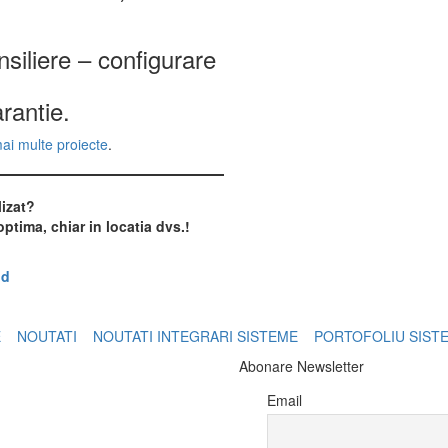
nsiliere – configurare
rantie.
mai multe proiecte
.
lizat?
ptima, chiar in locatia dvs.!
nd
E
NOUTATI
NOUTATI INTEGRARI SISTEME
PORTOFOLIU SIST
Abonare Newsletter
Email