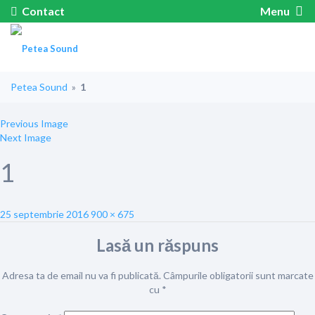
Contact
Menu
Petea Sound
»
1
Previous Image
Next Image
1
Posted
Full
25 septembrie 2016
900 × 675
on
size
Lasă un răspuns
Adresa ta de email nu va fi publicată.
Câmpurile obligatorii sunt marcate
cu
*