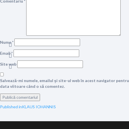
Comentariu
*
Nume
*
Email
*
Site web
Salvează-mi numele, emailul și site-ul web în acest navigator pentru
data viitoare când o să comentez.
Navigare
Published in
KLAUS IOHANNIS
în
articole