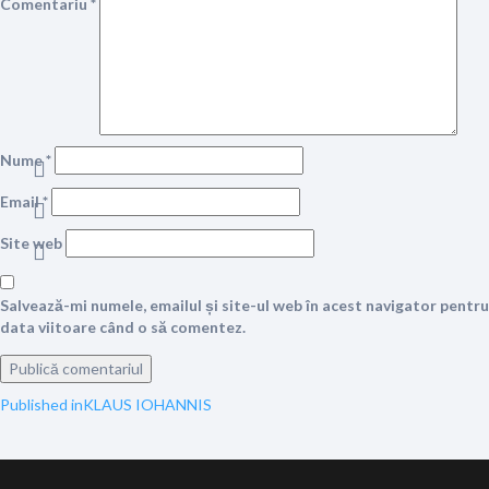
Comentariu
*
Nume
*
Email
*
Site web
Salvează-mi numele, emailul și site-ul web în acest navigator pentru
data viitoare când o să comentez.
Navigare
Published in
KLAUS IOHANNIS
în
articole