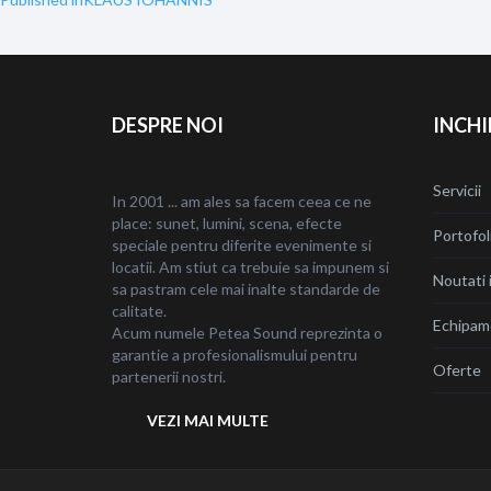
Navigare
în
articole
DESPRE NOI
INCHI
Servicii
In 2001 ... am ales sa facem ceea ce ne
place: sunet, lumini, scena, efecte
Portofol
speciale pentru diferite evenimente si
locatii. Am stiut ca trebuie sa impunem si
Noutati i
sa pastram cele mai inalte standarde de
calitate.
Echipam
Acum numele Petea Sound reprezinta o
garantie a profesionalismului pentru
Oferte
partenerii nostri.
VEZI MAI MULTE