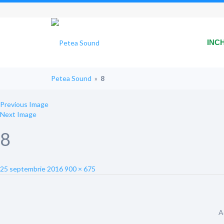
INC
Petea Sound
»
8
Previous Image
Next Image
8
Posted
Full
25 septembrie 2016
900 × 675
on
size
A