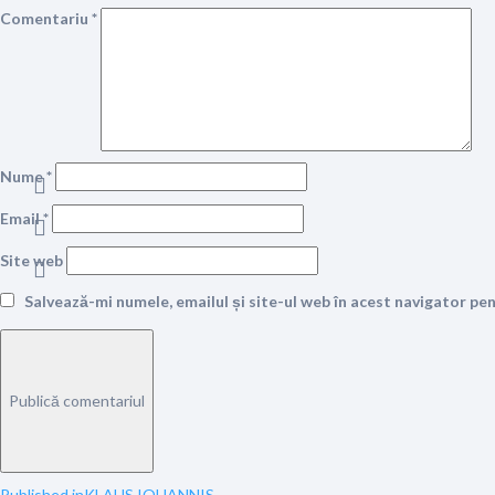
Comentariu
*
Nume
*
Email
*
Site web
Salvează-mi numele, emailul și site-ul web în acest navigator pe
Published in
KLAUS IOHANNIS