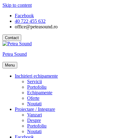
Skip to content
Facebook
40 722 455 632
office@peteasound.ro
Contact
Petea Sound
Menu
Inchirieri echipamente
Servicii
Portofoliu
Echipamente
Oferte
Noutati
Proiectare / Integrare
Vanzari
Despre
Portofoliu
Noutati
Facebook