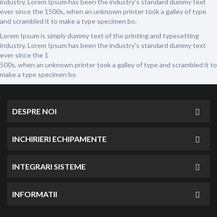
industry. Lorem Ipsum has been the industry's standard dummy text
ever since the 1500s, when an unknown printer took a galley of type
and scrambled it to make a type specimen bo.
Lorem Ipsum is simply dummy text of the printing and typesetting
industry. Lorem Ipsum has been the industry's standard dummy text
ever since the 1
500s, when an unknown printer took a galley of type and scrambled it to
make a type specimen bo
DESPRE NOI
INCHIRIERI ECHIPAMENTE
INTEGRARI SISTEME
INFORMATII