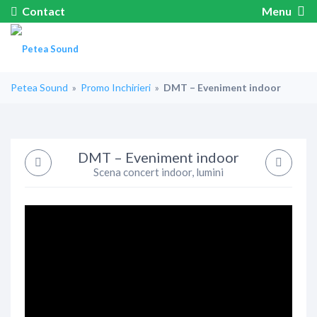
Contact
Menu
Petea Sound
»
Promo Inchirieri
»
DMT – Eveniment indoor
DMT – Eveniment indoor
Scena concert indoor, lumini