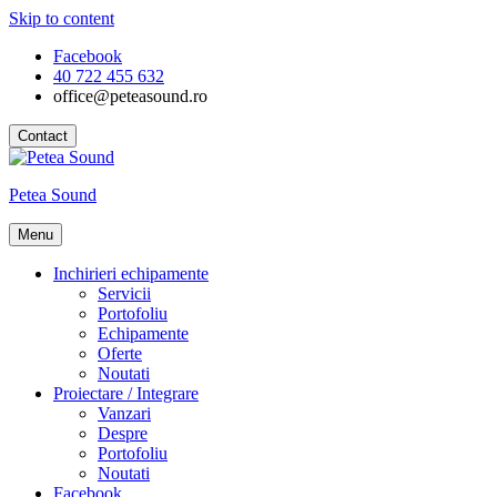
Skip to content
Facebook
40 722 455 632
office@peteasound.ro
Contact
Petea Sound
Menu
Inchirieri echipamente
Servicii
Portofoliu
Echipamente
Oferte
Noutati
Proiectare / Integrare
Vanzari
Despre
Portofoliu
Noutati
Facebook