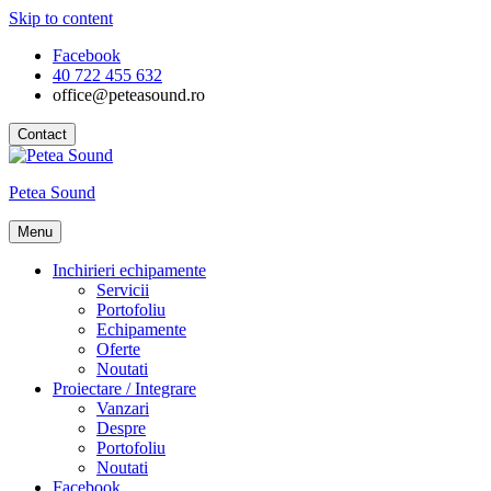
Skip to content
Facebook
40 722 455 632
office@peteasound.ro
Contact
Petea Sound
Menu
Inchirieri echipamente
Servicii
Portofoliu
Echipamente
Oferte
Noutati
Proiectare / Integrare
Vanzari
Despre
Portofoliu
Noutati
Facebook