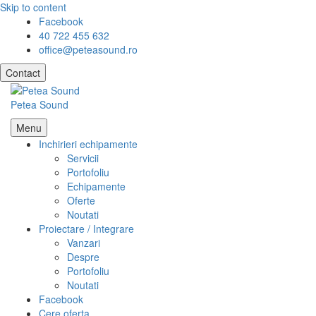
Skip to content
Facebook
40 722 455 632
office@peteasound.ro
Contact
Petea Sound
Menu
Inchirieri echipamente
Servicii
Portofoliu
Echipamente
Oferte
Noutati
Proiectare / Integrare
Vanzari
Despre
Portofoliu
Noutati
Facebook
Cere oferta