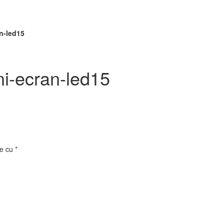
n-led15
ni-ecran-led15
te cu
*