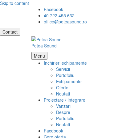
Skip to content
Facebook
40 722 455 632
office@peteasound.ro
Contact
Petea Sound
Menu
Inchirieri echipamente
Servicii
Portofoliu
Echipamente
Oferte
Noutati
Proiectare / Integrare
Vanzari
Despre
Portofoliu
Noutati
Facebook
Cere oferta