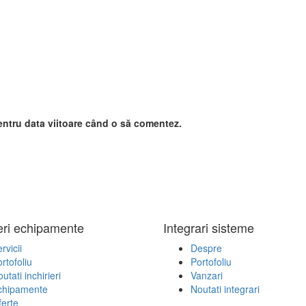
entru data viitoare când o să comentez.
ieri echipamente
Integrari sisteme
rvicii
Despre
rtofoliu
Portofoliu
utati inchirieri
Vanzari
chipamente
Noutati integrari
erte