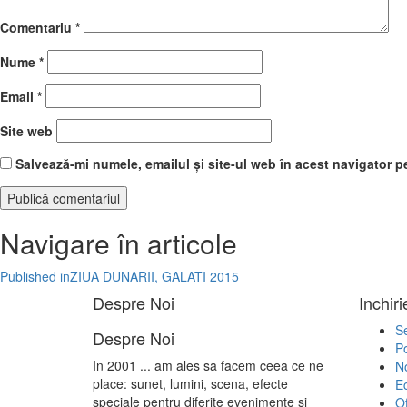
Comentariu
*
Nume
*
Email
*
Site web
Salvează-mi numele, emailul și site-ul web în acest navigator p
Navigare în articole
Published in
ZIUA DUNARII, GALATI 2015
Despre Noi
Inchir
Se
Despre Noi
Po
In 2001 ... am ales sa facem ceea ce ne
No
place: sunet, lumini, scena, efecte
E
speciale pentru diferite evenimente si
Of