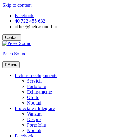
Skip to content
Facebook
40 722 455 632
office@peteasound.ro
Contact
Petea Sound
Menu
Inchirieri echipamente
Servicii
Portofoliu
Echipamente
Oferte
Noutati
Proiectare / Integrare
Vanzari
Despre
Portofoliu
Noutati
Facebook