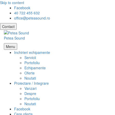
Skip to content
Facebook
40 722 455 632
office@peteasound.ro
Contact
Petea Sound
Menu
Inchirieri echipamente
Servicii
Portofoliu
Echipamente
Oferte
Noutati
Proiectare / Integrare
Vanzari
Despre
Portofoliu
Noutati
Facebook
Cere oferta