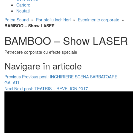
Cariere
Noutati
Petea Sound
»
Portofoliu inchirieri
»
Evenimente corporate
»
BAMBOO – Show LASER
BAMBOO – Show LASER
Petrecere corporate cu efecte speciale
Navigare în articole
Previous
Previous post:
INCHIRIERE SCENA SARBATOARE
GALATI
Next
Next post:
TEATRIS – REVELION 2017