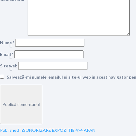
Nume
*
Email
*
Site web
Salvează-mi numele, emailul și site-ul web în acest navigator pe
Navigare
Published in
SONORIZARE EXPOZITIE 4×4 APAN