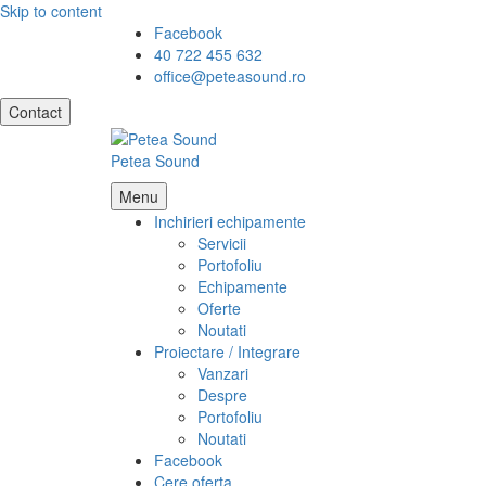
Skip to content
Facebook
40 722 455 632
office@peteasound.ro
Contact
Petea Sound
Menu
Inchirieri echipamente
Servicii
Portofoliu
Echipamente
Oferte
Noutati
Proiectare / Integrare
Vanzari
Despre
Portofoliu
Noutati
Facebook
Cere oferta