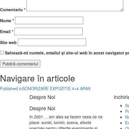
Comentariu
*
Nume
*
Email
*
Site web
Salvează-mi numele, emailul și site-ul web în acest navigator p
Navigare în articole
Published in
SONORIZARE EXPOZITIE 4×4 APAN
Despre Noi
Inchir
Se
Despre Noi
Po
In 2001 ... am ales sa facem ceea ce ne
No
place: sunet, lumini, scena, efecte
E
speciale pentru diferite evenimente si
Of