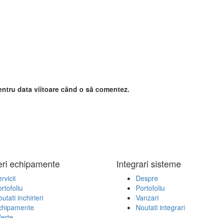
entru data viitoare când o să comentez.
ieri echipamente
Integrari sisteme
rvicii
Despre
rtofoliu
Portofoliu
utati inchirieri
Vanzari
chipamente
Noutati integrari
erte