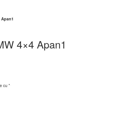
4 Apan1
 BMW 4×4 Apan1
te cu
*