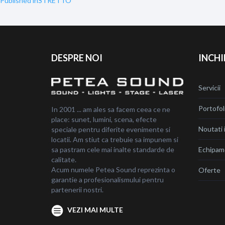
Navigare
Published in
STRETTO
în
articole
DESPRE NOI
INCHI
Servicii
Portofol
In 2001 ... am ales sa facem ceea ce ne
place: sunet, lumini, scena, efecte
Noutati i
speciale pentru diferite evenimente si
locatii. Am stiut ca trebuie sa impunem si
sa pastram cele mai inalte standarde de
Echipam
calitate.
Acum numele Petea Sound reprezinta o
Oferte
garantie a profesionalismului pentru
partenerii nostri.
VEZI MAI MULTE