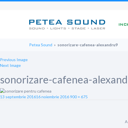
INC
Petea Sound
»
sonorizare-cafenea-alexandru9
Previous Image
Next Image
sonorizare-cafenea-alexan
Posted
Full
13 septembrie 2016
16 noiembrie 2016
900 × 675
on
size
A