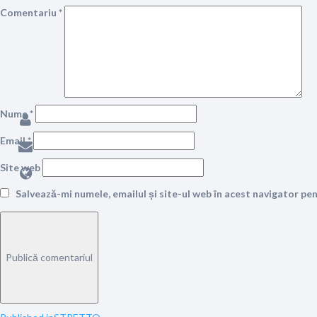
Comentariu
*
Nume
*
Email
*
Site web
Salvează-mi numele, emailul și site-ul web în acest navigator pe