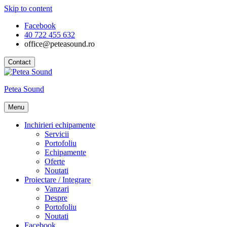
Skip to content
Facebook
40 722 455 632
office@peteasound.ro
Contact
Petea Sound
Menu
Inchirieri echipamente
Servicii
Portofoliu
Echipamente
Oferte
Noutati
Proiectare / Integrare
Vanzari
Despre
Portofoliu
Noutati
Facebook