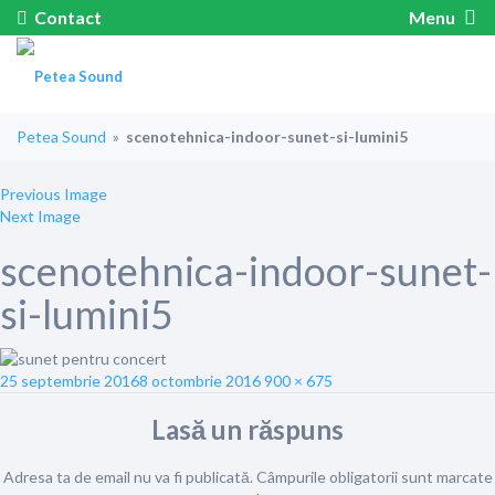
Contact
Menu
Petea Sound
»
scenotehnica-indoor-sunet-si-lumini5
Previous Image
Next Image
scenotehnica-indoor-sunet-
si-lumini5
Posted
Full
25 septembrie 2016
8 octombrie 2016
900 × 675
on
size
Lasă un răspuns
Adresa ta de email nu va fi publicată.
Câmpurile obligatorii sunt marcate