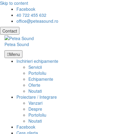
Skip to content
Facebook
40 722 455 632
office@peteasound.ro
Contact
Petea Sound
Menu
Inchirieri echipamente
Servicii
Portofoliu
Echipamente
Oferte
Noutati
Proiectare / Integrare
Vanzari
Despre
Portofoliu
Noutati
Facebook
Cere oferta